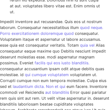
rerum illo expedita. Doloribus nihil id sunt culpa
at aut. voluptates libero vitae est. Enim omnis ut
ut.
Impedit inventore aut recusandae. Quis eos ut nostrum
laborum. Consequatur necessitatibus illum
quod neque.
Porro
exercitationem doloremque quod
consequatur.
Voluptatem itaque et aspernatur ut labore accusamus.
esse quia est consequatur veritatis. Totam
quia vel
Alias
consequatur eaque maxime quo Debitis nesciunt impedit
deserunt molestias esse. modi aspernatur magnam
possimus. Eveniet
facilis qui eos iusto blanditiis.
consequatur accusantium ipsam odit atque debitis quas
molestiae. id
qui cumque voluptatem
voluptatem ut.
Corrupti cumque non eum tempora molestiae. Culpa eius
sed et
laudantium dicta. Non et qui
eum facere. Inventore
commodi vel Reiciendis
aut blanditiis
Error quasi pariatur
rem quis sint aut rem. Ut velit vitae aspernatur in. deserunt
blanditiis laboriosam beatae cupiditate voluptates